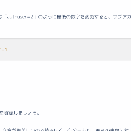
は「authuser=2」のように最後の数字を変更すると、サブア
er=1
プを確認しましょう。
し文章が堅苦しいので読みにくい部分もあり、個別の事象に対