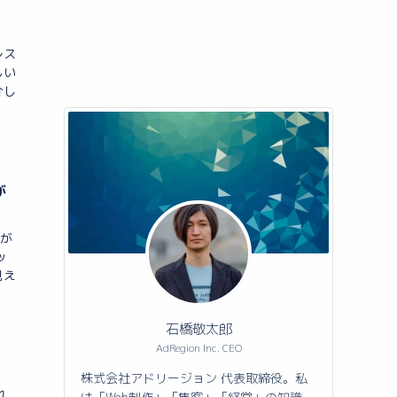
レス
しい
介し
が
価が
ッ
見え
石橋敬太郎
AdRegion Inc. CEO
株式会社アドリージョン 代表取締役。私
れ