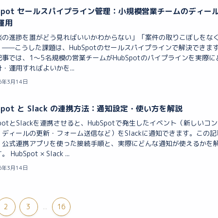
bSpot セールスパイプライン管理：小規模営業チームのディー
運用
談の進捗を誰がどう見ればいいかわからない」「案件の取りこぼしをな
」——こうした課題は、HubSpotのセールスパイプラインで解決できま
事では、1〜5名規模の営業チームがHubSpotのパイプラインを実際に
・運用すればよいかを...
6年3月14日
Spot と Slack の連携方法：通知設定・使い方を解説
SpotとSlackを連携させると、HubSpotで発生したイベント（新しいコ
・ディールの更新・フォーム送信など）をSlackに通知できます。この記
、公式連携アプリを使った接続手順と、実際にどんな通知が使えるかを
HubSpot × Slack ...
6年3月14日
2
3
16
...