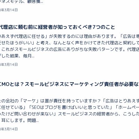
ネスモデル、顧客獲...
6年3月14日
代理店に頼む前に経営者が知っておくべき7つのこと
りあえず代理店に任せる」が失敗するのには理由があります。「広告は
任せたほうがいい」と考え、なんとなく声をかけてきた代理店と契約し
。これがスモールビジネスの広告にありがちな失敗パターンです。代理
した結果、毎月...
6年3月14日
CMOとは？スモールビジネスにマーケティング責任者が必要な
たの会社の「マーケ」は誰が責任を持っていますか？「広告はとりあえ
に任せている」「SEOはブログを書けばいいと思っていた」「ホームペ
ったけど問い合わせが来ない」スモールビジネスの経営者から、こうし
耳にします。問題...
6年3月14日