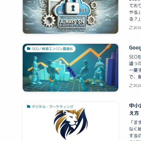
てお
やる
る？」
202
Go
SEO／検索エンジン最適化
SE
違っ
一憂
で、競
202
中小
デジタル・マーケティング
え方
「ま
なく
する