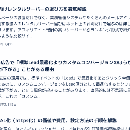
向けレンタルサーバーの選び方を徹底解説
ムページの設置だけでなく、業務管理システムやたくさんのメールアド
用する法人のレンタルサーバー選びはネット上の評判だけで選ぶのは難
思います。アフィリエイト報酬の高いサーバーからランキング形式で紹
ような比較サイ...
6年3月15日
ta広告で「標準Lead最適化よりカスタムコンバージョンのほう
Cが下がる」ことがある理由
ta広告の運用では、標準イベントの「Lead」で最適化するとクリック単
なるのに、カスタムコンバージョンをLead区分として最適化するとクリ
価が下がる、という現象が起きることがあります。直感的には不思議に
、これは「カスタム...
6年3月15日
SSL化（https化）の価値や費用、設定方法の手順を解説
25年現在、ほとんどのレンタルサーバーで無料のSSL証明書が標準提供さ