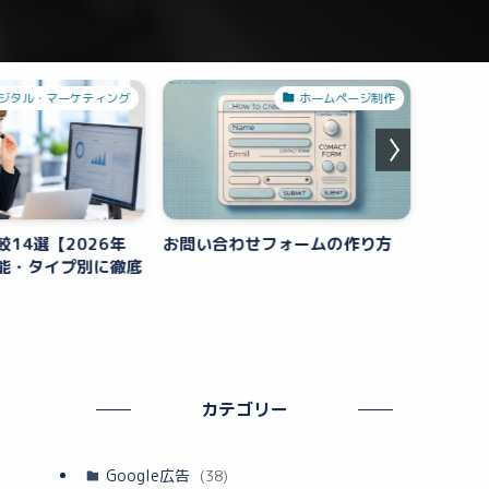
ジタル・マーケティング
ホームページ制作
較14選【2026年
お問い合わせフォームの作り方
Goog
能・タイプ別に徹底
回避で
カテゴリー
Google広告
(38)