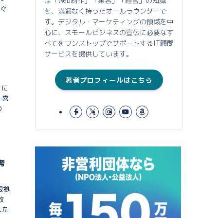
は「Web制作」「集客」「経営」の知識
すぐ
を、満遍なく持ったオールラウンダーで
す。デジタル・マーケティングの領域を中
心に、スモールビジネスの宣伝に必要なす
べてをワンストップでサポートするIT顧問
サービスを提供しています。
著者プロフィールはこちら
とに
一喜
の
考
根拠
敗
なた