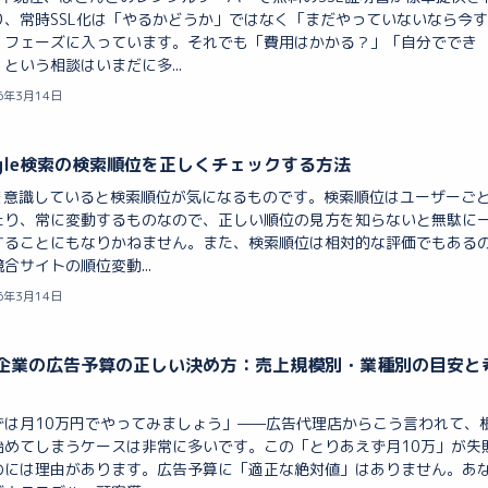
り、常時SSL化は「やるかどうか」ではなく「まだやっていないなら今
」フェーズに入っています。それでも「費用はかかる？」「自分ででき
という相談はいまだに多...
6年3月14日
ogle検索の検索順位を正しくチェックする方法
Oを意識していると検索順位が気になるものです。検索順位はユーザーご
たり、常に変動するものなので、正しい順位の見方を知らないと無駄に
することにもなりかねません。また、検索順位は相対的な評価でもある
合サイトの順位変動...
6年3月14日
企業の広告予算の正しい決め方：売上規模別・業種別の目安と
ずは月10万円でやってみましょう」——広告代理店からこう言われて、
始めてしまうケースは非常に多いです。この「とりあえず月10万」が失
のには理由があります。広告予算に「適正な絶対値」はありません。あ