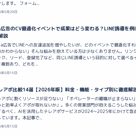
します。 フォーム...
6年5月29日
ta広告のCV最適化イベントで成果はどう変わる？LINE誘導を例
解説
ta広告でLINEへの友達追加を増やしたいが、どのイベントで最適化すれ
のかわからない」そんな悩みを抱えている方は少なくありません。リン
ック、リード、登録完了など、同じLINE誘導という目的に対して選べる
複数あり、どれを...
6年5月15日
テレアポ比較14選【2026年版】料金・機能・タイプ別に徹底解
レアポに割くリソースが足りない」「オペレーターの離職が止まらない
っと効率よくアポが取れないか」。多くの営業部門が抱えるこうした悩
るべく、AIを活用したテレアポサービスが2024〜2025年にかけて急
ています。本記事で...
6年5月15日