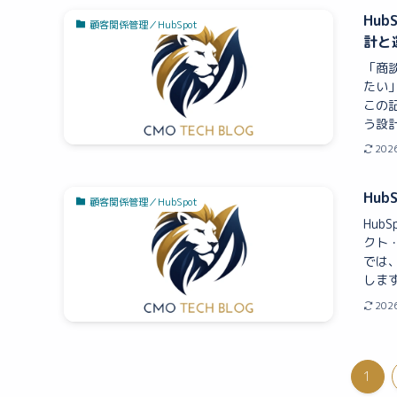
Hu
顧客関係管理／HubSpot
計と
「商
たい
この記
う設計
202
Hub
顧客関係管理／HubSpot
Hub
クト
では
します。 
202
1