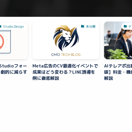
Studio.Design
未分類
デ
Studioフォー
Meta広告のCV最適化イベントで
AIテレアポ比
を劇的に減らす
成果はどう変わる？LINE誘導を
版】料金・機
例に徹底解説
解説