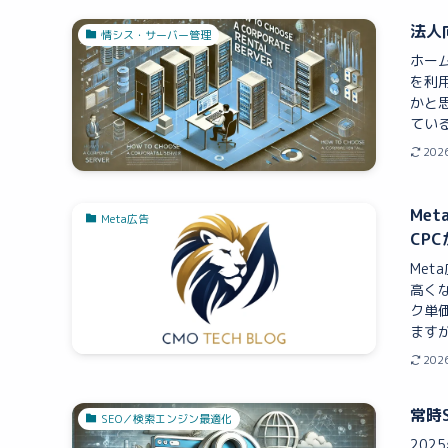
法人
情シス・サーバー管理
ホー
を利
かと
ている
202
Me
Meta広告
CP
Me
高く
ク単
ますが
202
常時
SEO／検索エンジン最適化
20