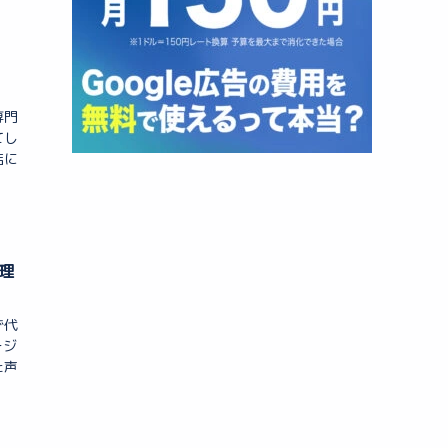
専門
てし
店に
理
ず代
ージ
た声