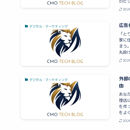
のビジ
202
広告
デジタル・マーケティング
「と
家に
まう
丸投げ
202
外部
デジタル・マーケティング
由
あな
理店
を作
をよく
202