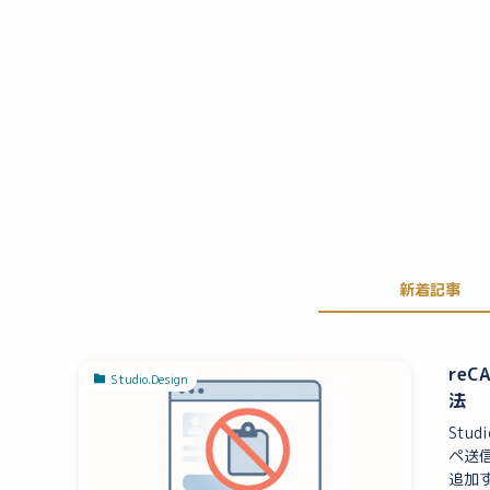
新着記事
re
Studio.Design
法
Stu
ペ送信
追加