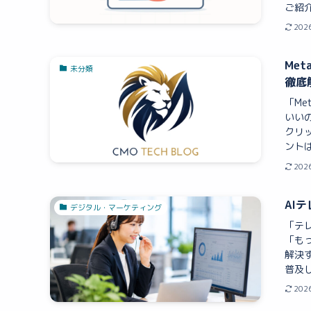
ご紹介
202
Me
未分類
徹底
「Me
いい
クリ
ントは
202
AI
デジタル・マーケティング
「テ
「も
解決す
普及し
202