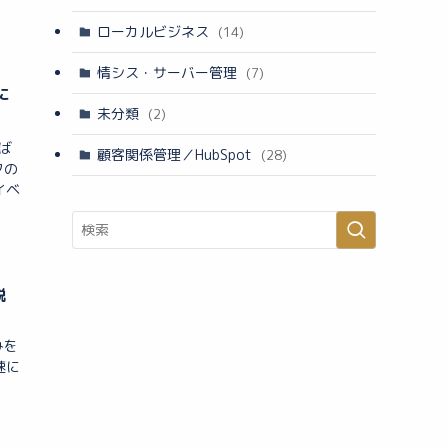
ローカルビジネス
(14)
情シス・サーバー管理
(7)
に
未分類
(2)
ば
顧客関係管理／HubSpot
(28)
クの
イベ
説
」
みを
速に